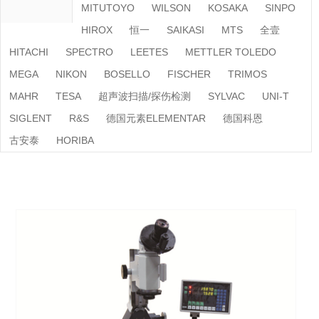
MITUTOYO
WILSON
KOSAKA
SINPO
HIROX
恒一
SAIKASI
MTS
全壹
HITACHI
SPECTRO
LEETES
METTLER TOLEDO
MEGA
NIKON
BOSELLO
FISCHER
TRIMOS
MAHR
TESA
超声波扫描/探伤检测
SYLVAC
UNI-T
SIGLENT
R&S
德国元素ELEMENTAR
德国科恩
古安泰
HORIBA